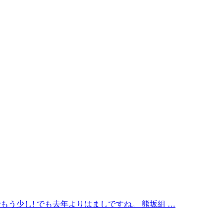
もう少し! でも去年よりはましですね。 熊坂組 …