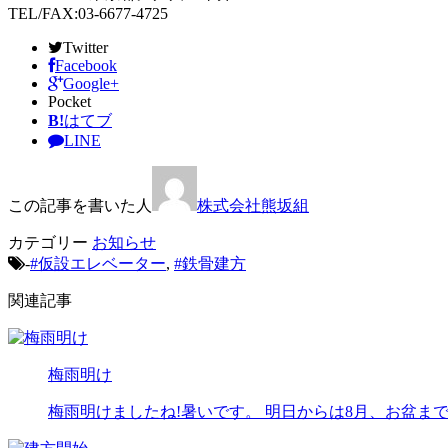
TEL/FAX:03-6677-4725
Twitter
Facebook
Google+
Pocket
B!
はてブ
LINE
この記事を書いた人
株式会社熊坂組
カテゴリー
お知らせ
-
#仮設エレベーター
,
#鉄骨建方
関連記事
梅雨明け
梅雨明けましたね!暑いです。 明日からは8月、お盆まで