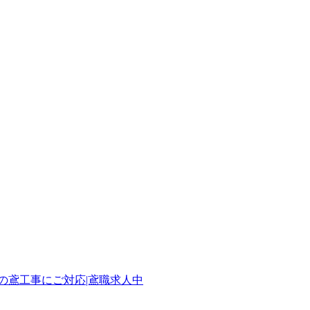
の鳶工事にご対応|鳶職求人中