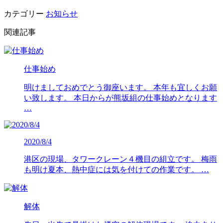
カテゴリー
お知らせ
関連記事
仕事始め
明けましておめでとう御座います。 本年も宜しくお願
い致します。 本日からが熊坂組の仕事始めとなります
…
2020/8/4
港区の現場、タワークレーン４機目の組立です。 梅雨
も明け夏本、熱中症には気を付けての作業です。 …
解体