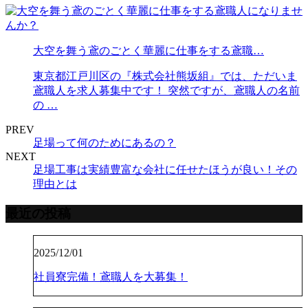
大空を舞う鳶のごとく華麗に仕事をする鳶職…
東京都江戸川区の『株式会社熊坂組』では、ただいま
鳶職人を求人募集中です！ 突然ですが、鳶職人の名前
の …
PREV
足場って何のためにあるの？
NEXT
足場工事は実績豊富な会社に任せたほうが良い！その
理由とは
最近の投稿
2025/12/01
社員寮完備！鳶職人を大募集！