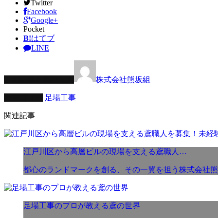
Twitter
Facebook
Google+
Pocket
B!
はてブ
LINE
この記事を書いた人
株式会社熊坂組
カテゴリー
足場工事
関連記事
江戸川区から高層ビルの現場を支える鳶職人…
都心のランドマークを創る、その一翼を担う株式会社熊
足場工事のプロが教える鳶の世界