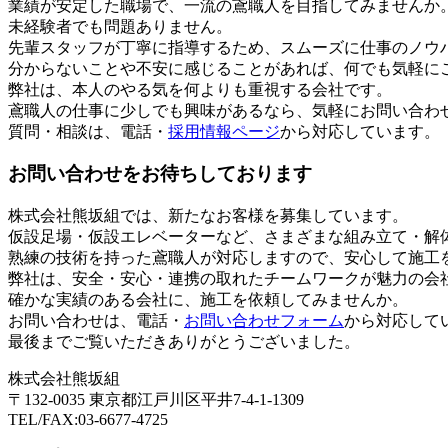
業績が安定した職場で、一流の鳶職人を目指してみませんか
未経験者でも問題ありません。
先輩スタッフが丁寧に指導するため、スムーズに仕事のノウ
分からないことや不安に感じることがあれば、何でも気軽に
弊社は、本人のやる気を何よりも重視する会社です。
鳶職人の仕事に少しでも興味があるなら、気軽にお問い合わ
質問・相談は、電話・
採用情報ページ
から対応しています。
お問い合わせをお待ちしております
株式会社熊坂組では、新たなお客様を募集しています。
仮設足場・仮設エレベーターなど、さまざまな組み立て・解
熟練の技術を持った鳶職人が対応しますので、安心して施工
弊社は、安全・安心・連携の取れたチームワークが魅力の会
確かな実績のある会社に、施工を依頼してみませんか。
お問い合わせは、電話・
お問い合わせフォーム
から対応して
最後までご覧いただきありがとうございました。
株式会社熊坂組
〒132-0035 東京都江戸川区平井7-4-1-1309
TEL/FAX:03-6677-4725