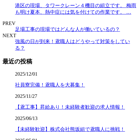
港区の現場、タワークレーン４機目の組立です。 梅雨
も明け夏本、熱中症には気を付けての作業です。 …
PREV
足場工事の現場ではどんな人が働いているの？
NEXT
強風の日が到来！鳶職人はどうやって対策をしてい
る？
最近の投稿
2025/12/01
社員寮完備！鳶職人を大募集！
2025/11/27
【鳶工事】昇給あり！未経験者歓迎の求人情報！
2025/06/13
【未経験歓迎】株式会社熊坂組で鳶職人に挑戦！