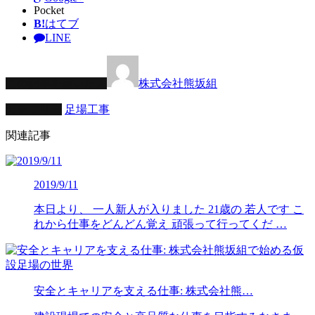
Pocket
B!
はてブ
LINE
この記事を書いた人
株式会社熊坂組
カテゴリー
足場工事
関連記事
2019/9/11
本日より、 一人新人が入りました 21歳の 若人です こ
れから仕事をどんどん覚え 頑張って行ってくだ …
安全とキャリアを支える仕事: 株式会社熊…