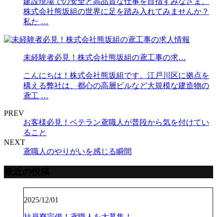
建設現場での安全と高品質な仕事を目指すみなさま、
株式会社熊坂組の世界に足を踏み入れてみませんか？
私た …
未経験者必見！株式会社熊坂組の鳶工事の求…
こんにちは！株式会社熊坂組です。江戸川区に拠点を
構える弊社は、都心の高層ビルなど大規模な建造物の
鳶工 …
PREV
お客様必見！ベテラン鳶職人が普段から気を付けてい
ること
NEXT
鳶職人のやりがいを感じる瞬間
最近の投稿
2025/12/01
社員寮完備！鳶職人を大募集！