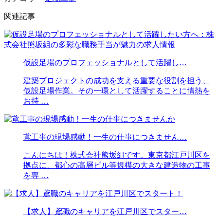
関連記事
仮設足場のプロフェッショナルとして活躍し…
建築プロジェクトの成功を支える重要な役割を担う、
仮設足場作業。その一環として活躍することに情熱を
お持 …
鳶工事の現場感動！一生の仕事につきません…
こんにちは！株式会社熊坂組です。東京都江戸川区を
拠点に、都心の高層ビル等規模の大きな建造物の工事
を専 …
【求人】鳶職のキャリアを江戸川区でスター…