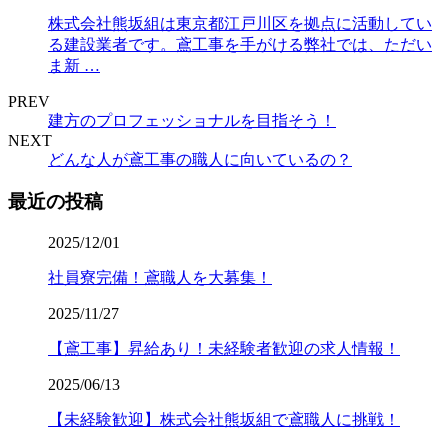
株式会社熊坂組は東京都江戸川区を拠点に活動してい
る建設業者です。鳶工事を手がける弊社では、ただい
ま新 …
PREV
建方のプロフェッショナルを目指そう！
NEXT
どんな人が鳶工事の職人に向いているの？
最近の投稿
2025/12/01
社員寮完備！鳶職人を大募集！
2025/11/27
【鳶工事】昇給あり！未経験者歓迎の求人情報！
2025/06/13
【未経験歓迎】株式会社熊坂組で鳶職人に挑戦！