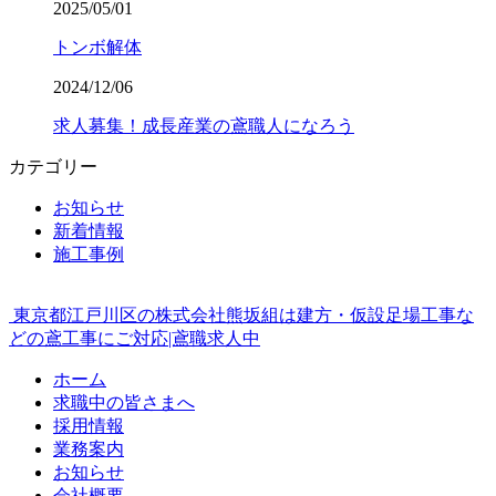
2025/05/01
トンボ解体
2024/12/06
求人募集！成長産業の鳶職人になろう
カテゴリー
お知らせ
新着情報
施工事例
東京都江戸川区の株式会社熊坂組は建方・仮設足場工事な
どの鳶工事にご対応|鳶職求人中
ホーム
求職中の皆さまへ
採用情報
業務案内
お知らせ
会社概要