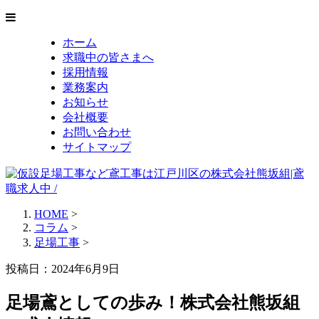
ホーム
求職中の皆さまへ
採用情報
業務案内
お知らせ
会社概要
お問い合わせ
サイトマップ
HOME
>
コラム
>
足場工事
>
投稿日：2024年6月9日
足場鳶としての歩み！株式会社熊坂組