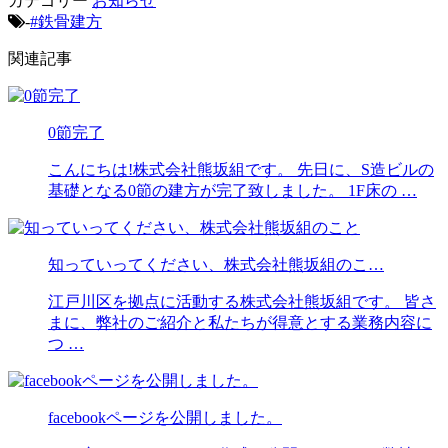
カテゴリー
お知らせ
-
#鉄骨建方
関連記事
0節完了
こんにちは!株式会社熊坂組です。 先日に、S造ビルの
基礎となる0節の建方が完了致しました。 1F床の …
知っていってください、株式会社熊坂組のこ…
江戸川区を拠点に活動する株式会社熊坂組です。 皆さ
まに、弊社のご紹介と私たちが得意とする業務内容に
つ …
facebookページを公開しました。