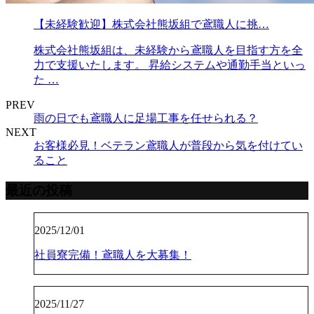
【未経験歓迎】株式会社熊坂組で鳶職人に挑…
株式会社熊坂組は、未経験から鳶職人を目指す方を全
力で支援いたします。 昇給システムや通勤手当といっ
た …
PREV
雨の日でも鳶職人に足場工事を任せられる？
NEXT
お客様必見！ベテラン鳶職人が普段から気を付けてい
ること
最近の投稿
2025/12/01
社員寮完備！鳶職人を大募集！
2025/11/27