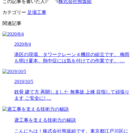
この記事を書いた人
株式会社熊坂組
カテゴリー
足場工事
関連記事
2020/8/4
港区の現場、タワークレーン４機目の組立です。 梅雨
も明け夏本、熱中症には気を付けての作業です。 …
2019/10/5
鉄骨 建て方 再開しました 無事故 上棟 目指して頑張り
ます ご安全に! …
鳶工事を支える技術力の秘訣
こんにちは！株式会社熊坂組です。東京都江戸川区に